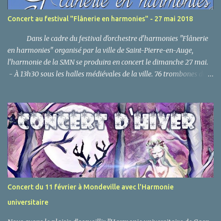
cessation des subventions attribuées par le Comité d’Entreprise,
l’association est reprise financièrement par la mairie de
Concert au festival "Flânerie en harmonies" - 27 mai 2018
Mondeville et sera depuis le 5 mai 1995 la « Société Musicale
Normande de Mondeville ». Le siège social est situé 4 rue de
Dans le cadre du festival d'orchestre d'harmonies "Flânerie
l'hostellerie, 14120 Monde...
en harmonies" organisé par la ville de Saint-Pierre-en-Auge,
l'harmonie de la SMN se produira en concert le dimanche 27 mai.
- À 13h30 sous les halles médiévales de la ville. 76 trombones de
Meredith Willson Concerto d'Amore de Jacob de Haan Western
Graffiti arr. de Stefan Schwalgin El Camino Rea l d'Alfred Reed - À
17h , l'ensemble des harmonies se réuniront pour un concert
réunissant 170 musiciens. Deep River de Ted Parson Moment for
Morricone d'Ennio Morricone Crazy little thing called de Freddie
Mercury The Blues factory de Jacob de Haan N'hésitez pas à
profiter de l'ensemble du festival tout le week-end du 26 et 27 mai,
où de nombreux concerts et animations vous seront proposés
(repas en musique, aubades, concerts, ...). Événement Facebook
Concert du 11 février à Mondeville avec l'Harmonie
universitaire