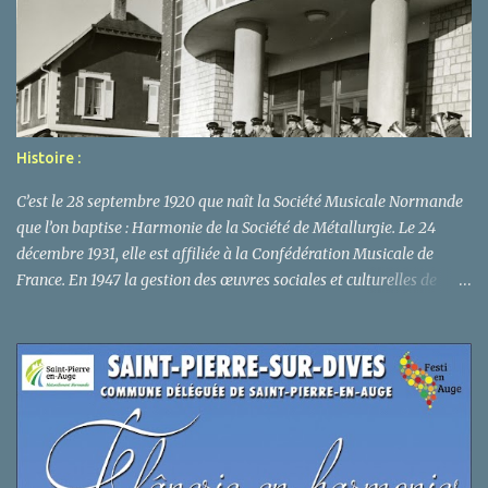
Histoire :
C’est le 28 septembre 1920 que naît la Société Musicale Normande
que l’on baptise : Harmonie de la Société de Métallurgie. Le 24
décembre 1931, elle est affiliée à la Confédération Musicale de
France. En 1947 la gestion des œuvres sociales et culturelles de
l’usine fût confiée aux comités d’entreprise qui venaient d’êtres
créées. Et le 07/05/48 l’harmonie de la Société Métallurgique
devint alors association indépendante régie par la loi du 5 juillet
1901 et prit le nom de « Société Musicale Normande » conservant
le sigle S.M.N. pour rappeler et souligner les rapports étroits qui la
lient à la Société Métallurgique de Normandie rebaptisées elle
aussi. Suite à la fermeture de l’usine en novembre 1993 et la